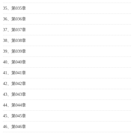
35、第035章
36、第036章
37、第037章
38、第038章
39、第039章
40、第040章
41、第041章
42、第042章
43、第043章
44、第044章
45、第045章
46、第046章