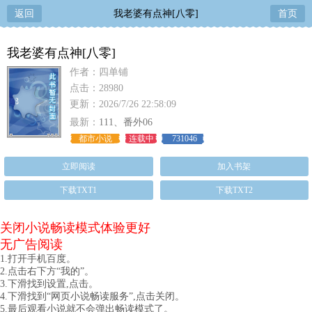
返回
我老婆有点神[八零]
首页
我老婆有点神[八零]
作者：四单铺
点击：28980
更新：2026/7/26 22:58:09
最新：
111、番外06
都市小说
连载中
731046
立即阅读
加入书架
下载TXT1
下载TXT2
关闭小说畅读模式体验更好
无广告阅读
1.打开手机百度。
2.点击右下方“我的”。
3.下滑找到设置,点击。
4.下滑找到“网页小说畅读服务”,点击关闭。
5.最后观看小说就不会弹出畅读模式了。