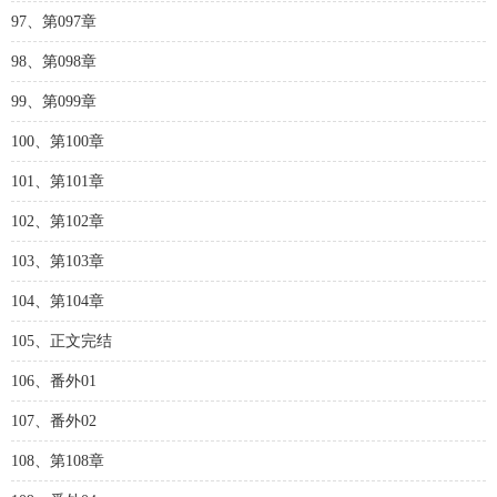
97、第097章
98、第098章
99、第099章
100、第100章
101、第101章
102、第102章
103、第103章
104、第104章
105、正文完结
106、番外01
107、番外02
108、第108章