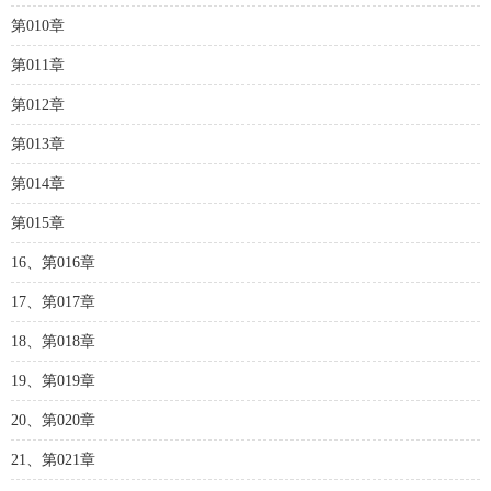
第010章
第011章
第012章
第013章
第014章
第015章
16、第016章
17、第017章
18、第018章
19、第019章
20、第020章
21、第021章