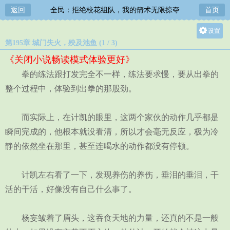
返回
全民：拒绝校花组队，我的箭术无限掠夺
首页
设置
第195章 城门失火，殃及池鱼 (1 / 3)
关灯
《关闭小说畅读模式体验更好》
大
拳的练法跟打发完全不一样，练法要求慢，要从出拳的
中
整个过程中，体验到出拳的那股劲。
小
而实际上，在计凯的眼里，这两个家伙的动作几乎都是
瞬间完成的，他根本就没看清，所以才会毫无反应，极为冷
静的依然坐在那里，甚至连喝水的动作都没有停顿。
计凯左右看了一下，发现养伤的养伤，垂泪的垂泪，干
活的干活，好像没有自己什么事了。
杨妄皱着了眉头，这吞食天地的力量，还真的不是一般