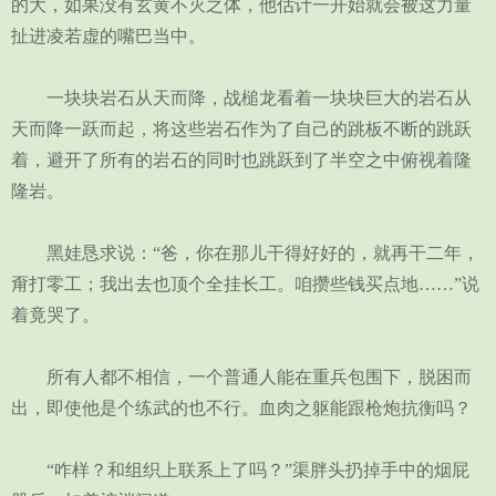
的大，如果没有玄黄不灭之体，他估计一开始就会被这力量
扯进凌若虚的嘴巴当中。
一块块岩石从天而降，战槌龙看着一块块巨大的岩石从
天而降一跃而起，将这些岩石作为了自己的跳板不断的跳跃
着，避开了所有的岩石的同时也跳跃到了半空之中俯视着隆
隆岩。
黑娃恳求说：“爸，你在那儿干得好好的，就再干二年，
甭打零工；我出去也顶个全挂长工。咱攒些钱买点地……”说
着竟哭了。
所有人都不相信，一个普通人能在重兵包围下，脱困而
出，即使他是个练武的也不行。血肉之躯能跟枪炮抗衡吗？
“咋样？和组织上联系上了吗？”渠胖头扔掉手中的烟屁