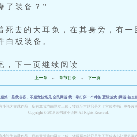
爆了装备？”
去的大耳兔，在其身旁，有一
件白板装备。
下一页继续阅读
上一章
章节目录
下一页
←
→
]全服第一是我老婆，不服竞技场见
全民网游 我一拳打穿一个种族
逻辑游戏
[网游]被
墨尘世
游戏入侵：我的天赋能偷万物
技能永久没冷却，阁下如何应对？
神奇宝贝：训
有小说为转载作品，所有章节均由网友上传，转载至本站只是为了宣传本书让更多读
艾，亮平炸了！
四合院：贾张氏哭我丧，我反手一耳光
Copyright © 2019 读书族小说网 All Rights Reserved.
被偷听心声后我成了朝廷团
有小说为转载作品，所有章节均由网友上传，转载至本站只是为了宣传本书让更多读