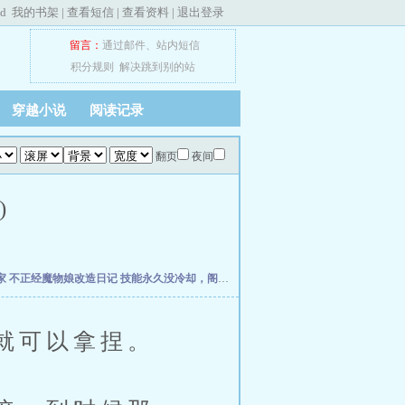
ed
我的书架
|
查看短信
|
查看资料
|
退出登录
留言：
通过邮件
、
站内短信
积分规则
解决跳到别的站
穿越小说
阅读记录
翻页
夜间
)
家
不正经魔物娘改造日记
技能永久没冷却，阁下如何应对？
网游：无垠无尽之主
领
就可以拿捏。