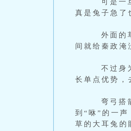
可是一旦进
真是兔子急了
外面的草地
间就给秦政淹
不过身为高
长单点优势，
弯弓搭箭，
到“咻”的一
草的大耳兔的