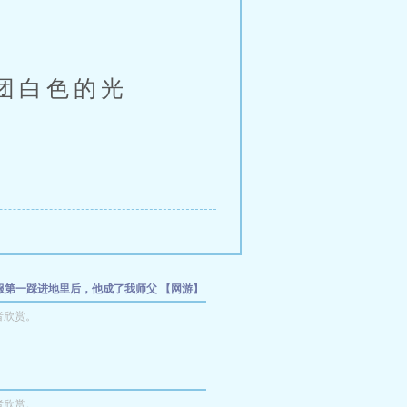
团白色的光
全服第一踩进地里后，他成了我师父
【网游】
练家从赏金猎人开始
名义：我开局截胡钟小
者欣赏。
宠
者欣赏。