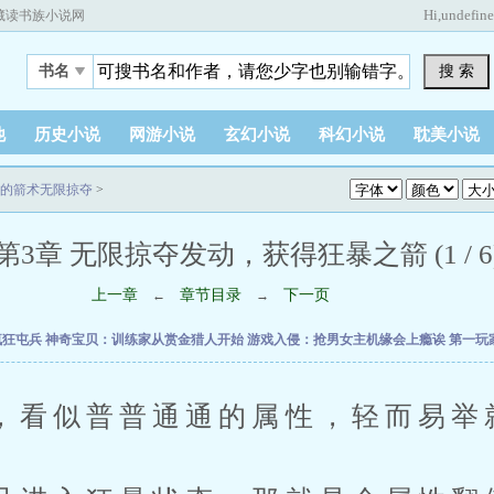
Hi,
undefin
藏读书族小说网
搜 索
书名
他
历史小说
网游小说
玄幻小说
科幻小说
耽美小说
的箭术无限掠夺
>
第3章 无限掠夺发动，获得狂暴之箭 (1 / 6
上一章
章节目录
下一页
←
→
疯狂屯兵
神奇宝贝：训练家从赏金猎人开始
游戏入侵：抢男女主机缘会上瘾诶
第一玩
似普普通通的属性，轻而易举