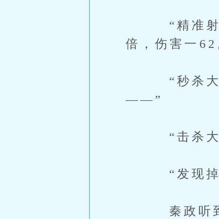
“精准射击
倍，伤害一62
“秒杀大耳
——”
“击杀大耳兔
“发现掉落
秦政听到脑