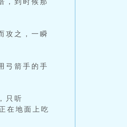
倍，到时候那
而攻之，一瞬
用弓箭手的手
，只听
了正在地面上吃