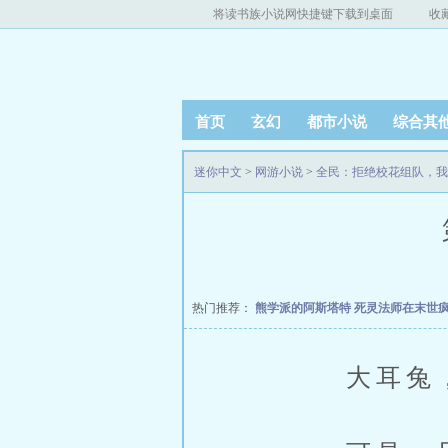
将读书族小说网快捷键下载到桌面
收
首页
玄幻
都市小说
综合其
迷你中文
>
网游小说
>
全民：拒绝校花组队，我
热门推荐：
熊学派的阿斯塔特
死灵法师在末世
大耳兔，看