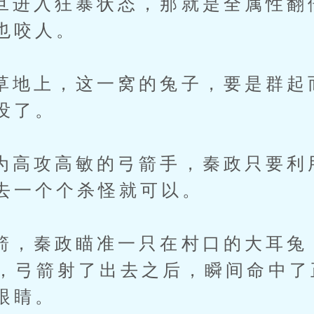
入狂暴状态，那就是全属性翻
也咬人。
上，这一窝的兔子，要是群起
没了。
攻高敏的弓箭手，秦政只要利
去一个个杀怪就可以。
秦政瞄准一只在村口的大耳兔
声，弓箭射了出去之后，瞬间命中
眼睛。