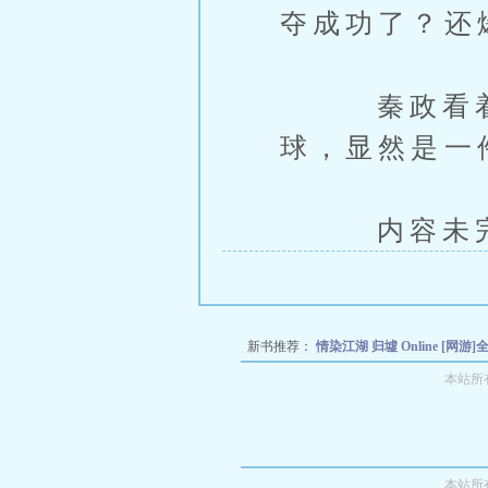
夺成功了？还
秦政看着死
球，显然是一
内容未完，
新书推荐：
情染江湖
归墟 Online
[网游
断尾求生
【网游】如何攻略城主大神
幻
本站所
本站所