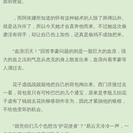
面前收徒。
，而阿依娜所知道的怀有这种秘术的人除了师傅以外。
就是达兴佧了，所以今天她才会直奔他而来。不过她这次偷
袭没有得手，却让自己伤上加伤，还真是偷鸡不成蚀把米。
“血浪滔天！”回答李豪问题的则是一股巨大的血浪，强
大的血之法则气息从杰克的身上散发出来，血浪向着李豪等
人涌过去。
花子虚战战兢兢地把自己的荷包掏出來。西门庆接过去
一看，荷包里只有可怜巴巴的几个通宝，原來是李瓶儿怕花
子虚有了钱就去花街柳巷胡作非为，因此才紧抽他的银根，
不给他变坏的机会。
“就凭你们几个也想当‘护花使者’？”易云天冷冷一声，一