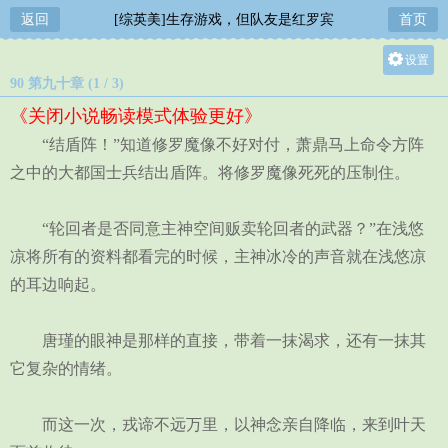
返回
[综英美]生存游戏，但队友是红罗宾
首页
设置
90 第九十章 (1 / 3)
关灯
《关闭小说畅读模式体验更好》
大
“结盾阵！”知道修罗魔像不好对付，萧鼎马上命令方阵
中
之中的大都国士兵结出盾阵。将修罗魔像死死的压制住。
小
“轮回者是否同意主神空间贩卖轮回者的武器？”在浅悠
凉将所有的资料都看完的时候，主神冰冷的声音就在浅悠凉
的耳边响起。
唐瑾的眼神是那样的直接，带着一抹渴求，还有一抹其
它复杂的情绪。
而这一次，戎谛不远万里，以神念亲自降临，来到叶天