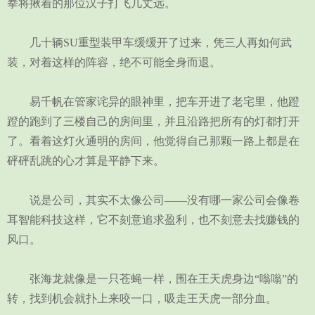
拳将揪着的那位汉子打飞几丈远。
几十辆SU重型装甲车缓缓开了过来，凭三人再如何武
装，对着这样的阵容，绝不可能全身而退。
易千帆在管家诧异的眼神里，把车开进了老宅里，他蹬
蹬的跑到了三楼自己的房间里，并且沿路把所有的灯都打开
了。看着这灯火通明的房间，他觉得自己那颗一路上都是在
砰砰乱跳的心才算是平静下来。
说是公司，其实不太像公司——没有哪一家公司会像卷
耳智能科技这样，它不刻意追求盈利，也不刻意去找赚钱的
风口。
张海龙就像是一只苍蝇一样，围在王天虎身边“嗡嗡”的
转，找到机会就扑上来咬一口，吸走王天虎一部分血。