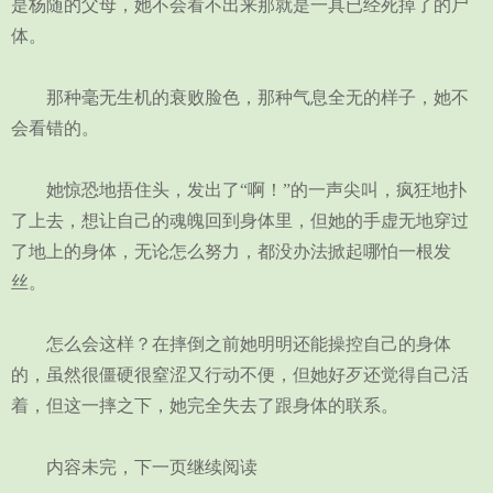
是杨随的父母，她不会看不出来那就是一具已经死掉了的尸
体。
那种毫无生机的衰败脸色，那种气息全无的样子，她不
会看错的。
她惊恐地捂住头，发出了“啊！”的一声尖叫，疯狂地扑
了上去，想让自己的魂魄回到身体里，但她的手虚无地穿过
了地上的身体，无论怎么努力，都没办法掀起哪怕一根发
丝。
怎么会这样？在摔倒之前她明明还能操控自己的身体
的，虽然很僵硬很窒涩又行动不便，但她好歹还觉得自己活
着，但这一摔之下，她完全失去了跟身体的联系。
内容未完，下一页继续阅读