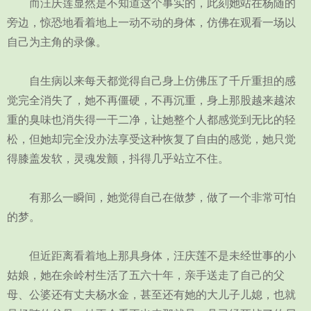
而汪庆莲显然是不知道这个事实的，此刻她站在杨随的
旁边，惊恐地看着地上一动不动的身体，仿佛在观看一场以
自己为主角的录像。
自生病以来每天都觉得自己身上仿佛压了千斤重担的感
觉完全消失了，她不再僵硬，不再沉重，身上那股越来越浓
重的臭味也消失得一干二净，让她整个人都感觉到无比的轻
松，但她却完全没办法享受这种恢复了自由的感觉，她只觉
得膝盖发软，灵魂发颤，抖得几乎站立不住。
有那么一瞬间，她觉得自己在做梦，做了一个非常可怕
的梦。
但近距离看着地上那具身体，汪庆莲不是未经世事的小
姑娘，她在余岭村生活了五六十年，亲手送走了自己的父
母、公婆还有丈夫杨水金，甚至还有她的大儿子儿媳，也就