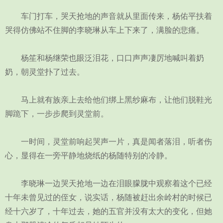
车门打车，哭天抢地的声音就从里面传来，杨佑平扶着
哭得仿佛站不住脚的李晓琳从车上下来了，满脸的悲痛。
杨笙和杨继荣也眼泛泪花，口口声声凄厉地喊叫着奶
奶，朝灵堂扑了过去。
马上就有族亲上去给他们绑上黑纱麻布，让他们脱鞋光
脚跪下，一步步爬到灵堂前。
一时间，灵堂前响起哭声一片，真是闻者落泪，听者伤
心，显得在一旁平静地烧纸的杨随特别的冷静。
李晓琳一边哭天抢地一边在泪眼朦胧中观察着这个已经
十年未曾见过的侄女，说实话，杨随被赶出余岭村的时候已
经十六岁了，十年过去，她的五官并没有太大的变化，但她