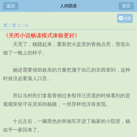
返回
人间阴差
首页
设置
第 7 章 (1 / 6)
关灯
《关闭小说畅读模式体验更好》
大
天亮了，杨随起来，重新把火盆里的香烛点亮，营造出
中
烧了一晚上的样子。
小
她还需要借助族亲的力量把属于自己的东西拿到，这种
时候没必要落人口舌。
所以当村民们拿着香烛过来祭拜汪庆莲的时候看到的是
规规矩矩守在灵前的杨随，一丝异样也没有发现。
十点左右，一辆黑色的奔驰车开进了杨家的小院里，杨
佑平一家回来了。