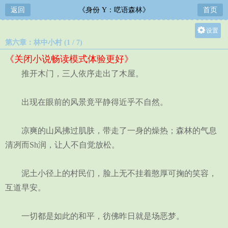
返回
《身份 Y：呓语森林》
首页
设置
第六章：林中小村 (1 / 7)
关灯
《关闭小说畅读模式体验更好》
大
推开木门，三人依序走出了木屋。
中
小
出现在眼前的风景竟平静得近乎不自然。
凉爽的山风拂过肌肤，带走了一身的燥热；森林的气息
清冽而Sh润，让人不自觉放松。
泥土小径上的村民们，脸上无不挂着憨厚可掬的笑容，
互道早安。
一切都是如此的和平，彷佛昨日就是场恶梦。