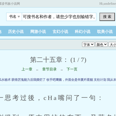
Hi,
undefin
藏读书族小说网
搜 索
书名
他
历史小说
网游小说
玄幻小说
科幻小说
耽美小说
第二十五章： (1 / 7)
上一章
章节目录
下一页
←
→
风水秘术
获得厉鬼能力后我摆烂了
收手吧鹰酱，外面全是华夏歼星舰
支柱计划
我从
考过後，cHa嘴问了一句：