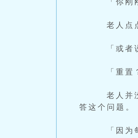
「你刚刚提
老人点点
「或者说是
「重置？为
老人并没有
答这个问题。
「因为每次