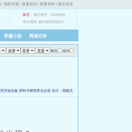
ed
我的书架
|
查看短信
|
查看资料
|
退出登录
留言：
通过邮件
、
站内短信
积分规则
解决跳到别的站
穿越小说
阅读记录
翻页
夜间
末世开始无敌
穿到卡牌世界当女巫
末日：我能无限抽卡加成
成为顶级向导后，他们死