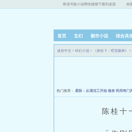
将读书族小说网快捷键下载到桌面
收
首页
玄幻
都市小说
综合其
迷你中文
>
科幻小说
>
《身份 Y：呓语森林》
>
热门推荐：
星际：从清洁工开始
诡舍
民间奇门
陈桂十一思