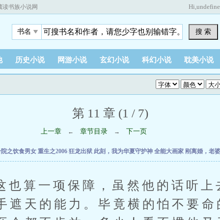
Hi,
undefin
藏读书族小说网
搜 索
书名
他
历史小说
网游小说
玄幻小说
科幻小说
耽美小说
第 11 章 (1 / 7)
上一章
章节目录
下一页
←
→
合院之饮食男女
重生之2006
狂龙出狱
此刻，我为华夏守护神
全能大画家
刚离婚，老
算一项保障，虽然他的话听上
手遮天的能力。毕竟横的怕不要命