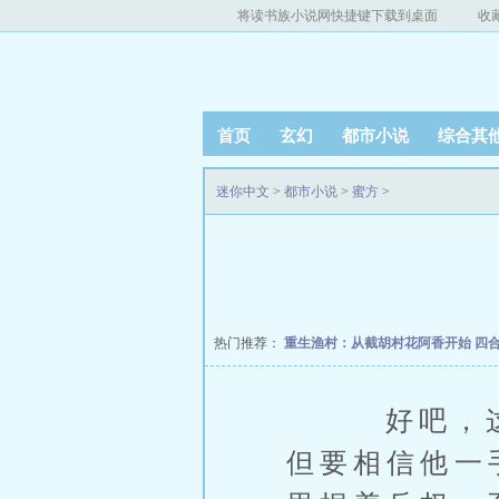
将读书族小说网快捷键下载到桌面
收
首页
玄幻
都市小说
综合其
迷你中文
>
都市小说
>
蜜方
>
热门推荐：
重生渔村：从截胡村花阿香开始
四
好吧，这也
但要相信他一