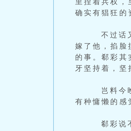
里捏着兵权，
确实有猖狂的
不过话又说
嫁了他，掐脸
的事。郗彩其
牙坚持着，坚
岂料今晚他
有种慵懒的感
郗彩说不，