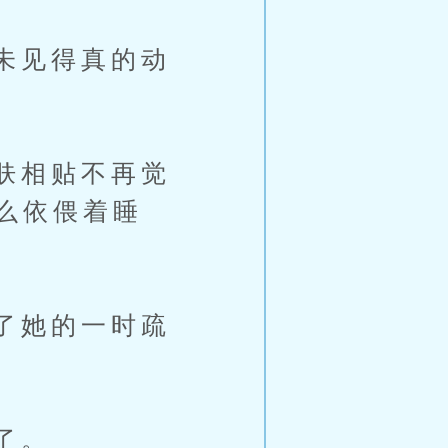
未见得真的动
肤相贴不再觉
么依偎着睡
了她的一时疏
了。