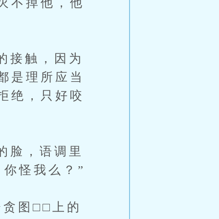
灭不掉他，他
的接触，因为
都是理所应当
拒绝，只好咬
的脸，语调里
，你怪我么？”
贪图□□上的