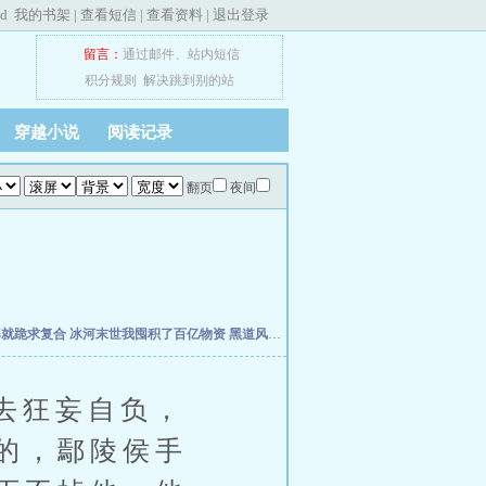
ed
我的书架
|
查看短信
|
查看资料
|
退出登录
留言：
通过邮件
、
站内短信
积分规则
解决跳到别的站
穿越小说
阅读记录
翻页
夜间
婆就跪求复合
冰河末世我囤积了百亿物资
黑道风云江湖路
我真不想当明星啊
年代19
去狂妄自负，
的，鄢陵侯手