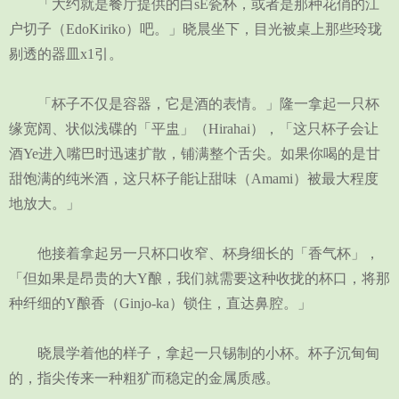
「大约就是餐厅提供的白sE瓷杯，或者是那种花俏的江
户切子（EdoKiriko）吧。」晓晨坐下，目光被桌上那些玲珑
剔透的器皿x1引。
「杯子不仅是容器，它是酒的表情。」隆一拿起一只杯
缘宽阔、状似浅碟的「平盅」（Hirahai），「这只杯子会让
酒Ye进入嘴巴时迅速扩散，铺满整个舌尖。如果你喝的是甘
甜饱满的纯米酒，这只杯子能让甜味（Amami）被最大程度
地放大。」
他接着拿起另一只杯口收窄、杯身细长的「香气杯」，
「但如果是昂贵的大Y酿，我们就需要这种收拢的杯口，将那
种纤细的Y酿香（Ginjo-ka）锁住，直达鼻腔。」
晓晨学着他的样子，拿起一只锡制的小杯。杯子沉甸甸
的，指尖传来一种粗犷而稳定的金属质感。