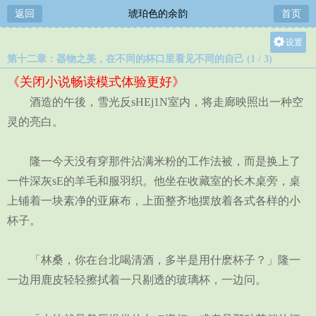
返回
琥珀色的余韵
首页
设置
第十二章：器物之美，在不同的杯口里看见不同的自己 (1 / 3)
关灯
《关闭小说畅读模式体验更好》
大
酒造的午後，雪光反sHEj1N室内，将走廊映照出一种空
中
灵的亮白。
小
隆一今天没有穿那件沾满米粉的工作法被，而是换上了
一件深灰sE的羊毛和服羽织。他坐在收藏室的长木桌旁，桌
上铺着一块素净的亚麻布，上面整齐地摆放着各式各样的小
杯子。
「林桑，你在台北喝清酒，多半是用什麽杯子？」隆一
一边用鹿皮轻轻擦拭着一只剔透的玻璃杯，一边问。