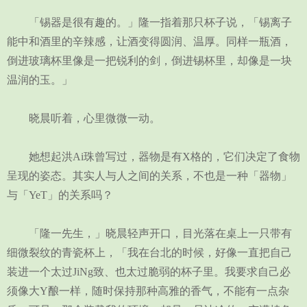
「锡器是很有趣的。」隆一指着那只杯子说，「锡离子
能中和酒里的辛辣感，让酒变得圆润、温厚。同样一瓶酒，
倒进玻璃杯里像是一把锐利的剑，倒进锡杯里，却像是一块
温润的玉。」
晓晨听着，心里微微一动。
她想起洪Ai珠曾写过，器物是有X格的，它们决定了食物
呈现的姿态。其实人与人之间的关系，不也是一种「器物」
与「YeT」的关系吗？
「隆一先生，」晓晨轻声开口，目光落在桌上一只带有
细微裂纹的青瓷杯上，「我在台北的时候，好像一直把自己
装进一个太过JiNg致、也太过脆弱的杯子里。我要求自己必
须像大Y酿一样，随时保持那种高雅的香气，不能有一点杂