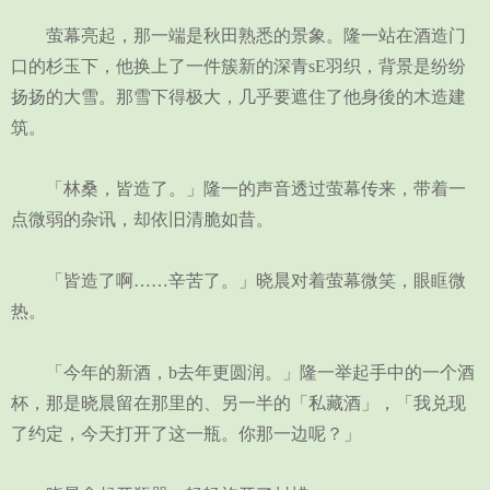
萤幕亮起，那一端是秋田熟悉的景象。隆一站在酒造门
口的杉玉下，他换上了一件簇新的深青sE羽织，背景是纷纷
扬扬的大雪。那雪下得极大，几乎要遮住了他身後的木造建
筑。
「林桑，皆造了。」隆一的声音透过萤幕传来，带着一
点微弱的杂讯，却依旧清脆如昔。
「皆造了啊……辛苦了。」晓晨对着萤幕微笑，眼眶微
热。
「今年的新酒，b去年更圆润。」隆一举起手中的一个酒
杯，那是晓晨留在那里的、另一半的「私藏酒」，「我兑现
了约定，今天打开了这一瓶。你那一边呢？」