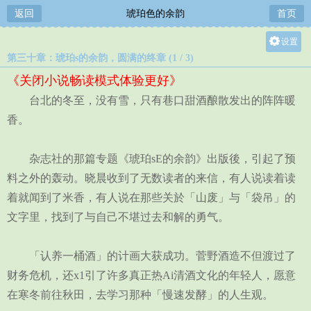
返回
琥珀色的余韵
首页
设置
第三十章：琥珀s的余韵，圆满的终章 (1 / 3)
关灯
《关闭小说畅读模式体验更好》
大
台北的冬至，没有雪，只有巷口甜酒酿散发出的阵阵暖
中
香。
小
杂志社的那篇专题《琥珀sE的余韵》出版後，引起了预
料之外的轰动。晓晨收到了无数读者的来信，有人说读着读
着就闻到了米香，有人说在那些关於「山废」与「袋吊」的
文字里，找到了与自己不堪过去和解的勇气。
「认养一桶酒」的计画大获成功。菅野酒造不但渡过了
财务危机，还x1引了许多真正热Ai清酒文化的年轻人，愿意
在寒冬前往秋田，去学习那种「慢速发酵」的人生观。