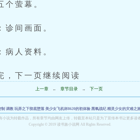
个萤幕。
诊间画面。
病人资料。
下一页继续阅读
上一章
章节目录
下一页
←
→
控制 调教 玩弄之下彻底堕落
美少女飞机杯8620的初体验
黑氧战纪
精灵少女的灾难之
其姐的故事
末世性爱系统：做爱就能变强
不受宠的omega
最後的镇灵者
我是神棍（
有小说为转载作品，所有章节均由网友上传，转载至本站只是为了宣传本书让更多读
卷
《末日启示录：当台北沦为深海》
Copyright © 2019 读书族小说网 All Rights Reserved.
字蛊
阴牌：幽冥-第一部鬼母
最後的镇灵者Ⅰ微