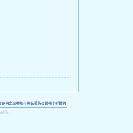
旅
伊甸之主樱落与终极委员会领袖丰祈樱的
福利版）
雾港夜航：异常委托录
灵异事件簿
者欣赏。
笑女屍