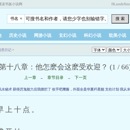
Hi,
undefin
藏读书族小说网
搜 索
书名
他
历史小说
网游小说
玄幻小说
科幻小说
耽美小说
崩溃日记
>
第十八章：他怎麽会这麽受欢迎？ (1 / 66
上一章
章节目录
下一页
←
→
风水秘术
获得厉鬼能力后我摆烂了
收手吧鹰酱，外面全是华夏歼星舰
支柱计划
我从
上十点。