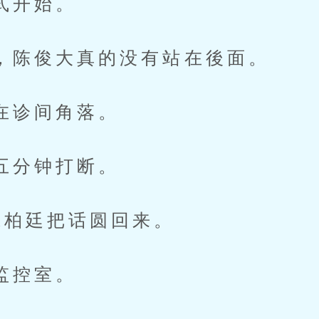
开始。
俊大真的没有站在後面。
诊间角落。
分钟打断。
廷把话圆回来。
控室。