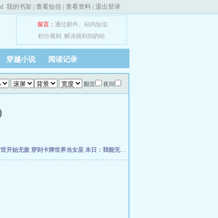
ed
我的书架
|
查看短信
|
查看资料
|
退出登录
留言：
通过邮件
、
站内短信
积分规则
解决跳到别的站
穿越小说
阅读记录
翻页
夜间
)
末世开始无敌
穿到卡牌世界当女巫
末日：我能无限抽卡加成
成为顶级向导后，他们死