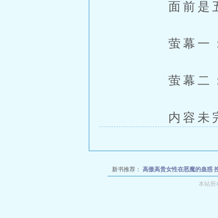
面前是五
萤幕一：
萤幕二：
内容未完，
新书推荐：
高傲高贵女性在恶魔的蛊惑 
残酷受难日常以及丰斩天深入虎穴救其母
本站所
第一