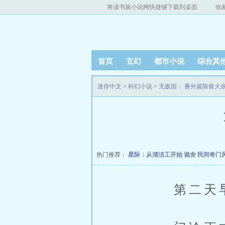
将读书族小说网快捷键下载到桌面
收
首页
玄幻
都市小说
综合其
迷你中文
>
科幻小说
>
无敌国： 番外篇陈俊大
热门推荐：
星际：从清洁工开始
诡舍
民间奇门
第二天早