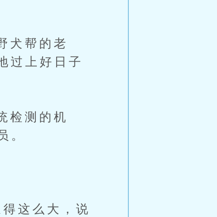
野犬帮的老
枝地过上好日子
统检测的机
员。
得这么大，说