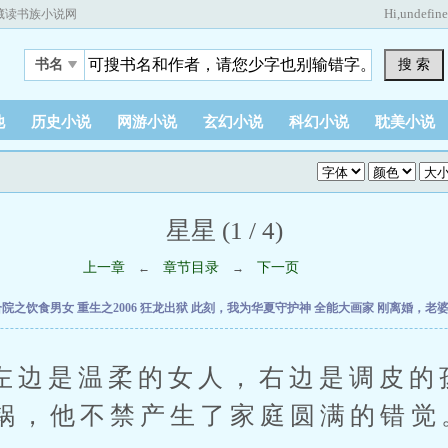
Hi,
undefin
藏读书族小说网
搜 索
书名
他
历史小说
网游小说
玄幻小说
科幻小说
耽美小说
星星 (1 / 4)
上一章
章节目录
下一页
←
→
合院之饮食男女
重生之2006
狂龙出狱
此刻，我为华夏守护神
全能大画家
刚离婚，老
是温柔的女人，右边是调皮的
锅，他不禁产生了家庭圆满的错觉