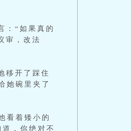
：“如果真的
廷议审，改法
地移开了踩住
给她碗里夹了
他看着矮小的
知道，你绝对不