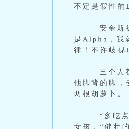
不定是假性的B
安奎斯被夸
是Alpha
律！不许歧视B
三个人都笑
他脚背的脚，
两根胡萝卜。
“多吃点饭
女孩，“健壮