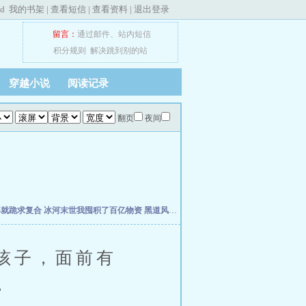
ed
我的书架
|
查看短信
|
查看资料
|
退出登录
留言：
通过邮件
、
站内短信
积分规则
解决跳到别的站
穿越小说
阅读记录
翻页
夜间
婆就跪求复合
冰河末世我囤积了百亿物资
黑道风云江湖路
我真不想当明星啊
年代19
孩子，面前有
。