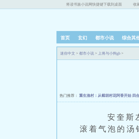
将读书族小说网快捷键下载到桌面
收
首页
玄幻
都市小说
综合其
迷你中文
>
都市小说
>
上将与小狗gb
>
热门推荐：
重生渔村：从截胡村花阿香开始
四
安奎斯左边
滚着气泡的汤