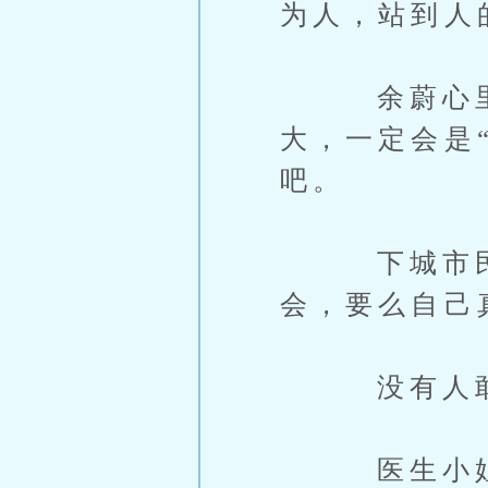
为人，站到人
余蔚心里想
大，一定会是“
吧。
下城市民想
会，要么自己
没有人敢怀
医生小姐由