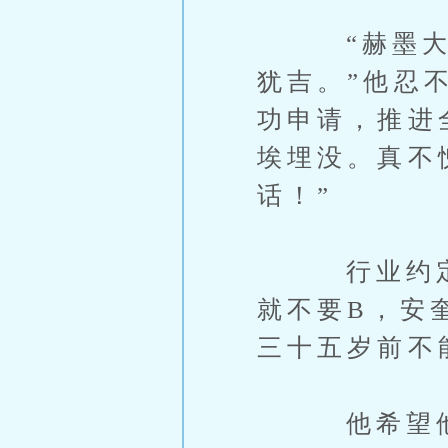
“赫墨大人
犹吉。”他忍
功申请，推进
埃埋没。真不
话！”
行业约定俗
就不要B，安
三十五岁前不
他希望他其实