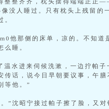
整齐齐，枕头摆得端端正正—
得像没人睡过。只有枕头上残留的
过。
0他那侧的床单，凉的。不知道
怎么睡。
水进来伺候洗漱，一边拧帕子一
安传话，说今日早朝要议事，午膳
别等他。”
”沈昭宁接过帕子擦了脸，又对