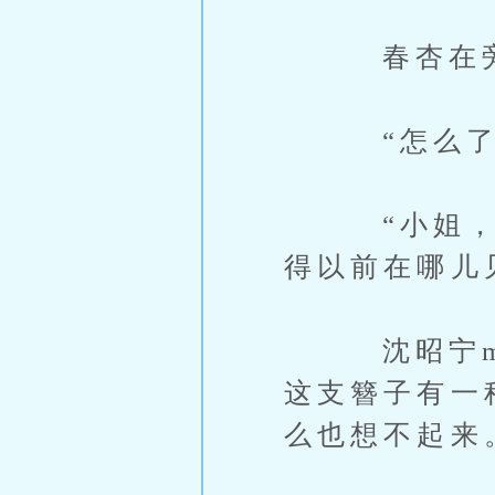
春杏在旁边
“怎么了
“小姐，您
得以前在哪儿
沈昭宁m0
这支簪子有一
么也想不起来