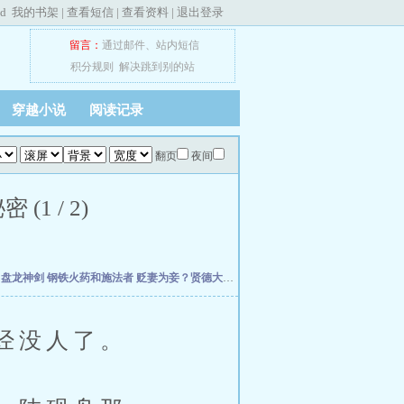
ed
我的书架
|
查看短信
|
查看资料
|
退出登录
留言：
通过邮件
、
站内短信
积分规则
解决跳到别的站
穿越小说
阅读记录
翻页
夜间
 / 2)
主
盘龙神剑
钢铁火药和施法者
贬妻为妾？贤德大妇她掀桌了
柯学：曹贼竟是我自己
天
经没人了。