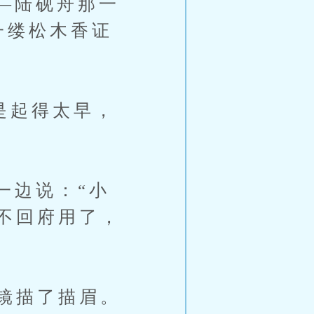
—陆砚舟那一
一缕松木香证
是起得太早，
边说：“小
不回府用了，
镜描了描眉。