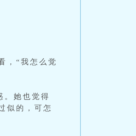
，“我怎么觉
惑。她也觉得
过似的，可怎