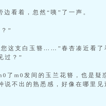
看着，忽然“咦”了一声。
？”
这支白玉簪……”春杏凑近看了看
见过？”
了m0发间的玉兰花簪，也是疑
种说不出的熟悉感，好像在哪里见
。