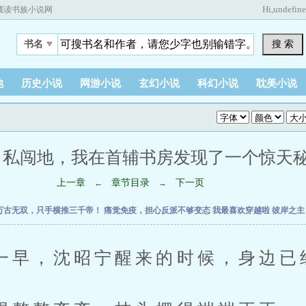
Hi,
undefin
藏读书族小说网
搜 索
书名
他
历史小说
网游小说
玄幻小说
科幻小说
耽美小说
：私闯地，我在首辅书房发现了一个惊天秘密 (1
上一章
章节目录
下一页
←
→
万古无双，只手横推三千帝！
痛觉免疫，担心反派不够变态
我最喜欢穿越啦
彼岸之
，沈昭宁醒来的时候，身边已