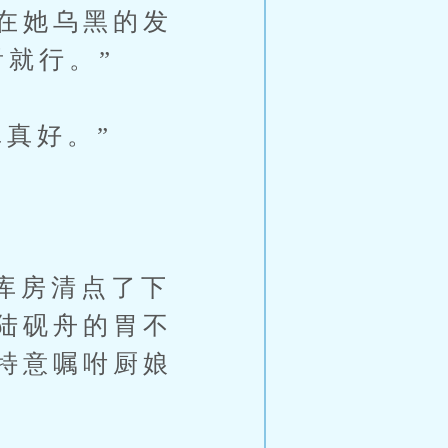
在她乌黑的发
就行。”
真好。”
库房清点了下
陆砚舟的胃不
特意嘱咐厨娘