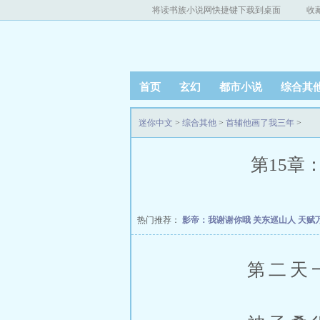
将读书族小说网快捷键下载到桌面
收
首页
玄幻
都市小说
综合其
迷你中文
>
综合其他
>
首辅他画了我三年
>
第15章
热门推荐：
影帝：我谢谢你哦
关东巡山人
天赋
第二天一早