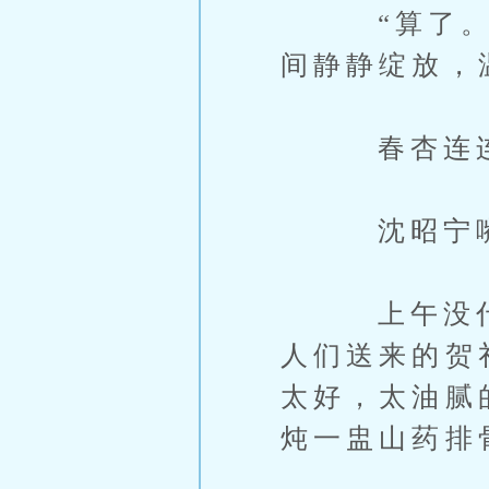
“算了。”
间静静绽放，
春杏连连点
沈昭宁嘴角
上午没什么
人们送来的贺
太好，太油腻
炖一盅山药排