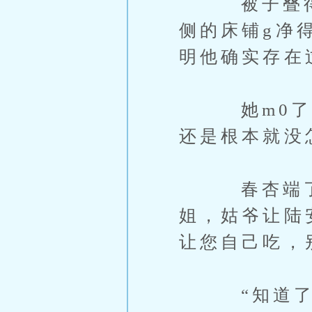
被子叠得整
侧的床铺g净
明他确实存在
她m0了m
还是根本就没
春杏端了温
姐，姑爷让陆
让您自己吃，
“知道了。