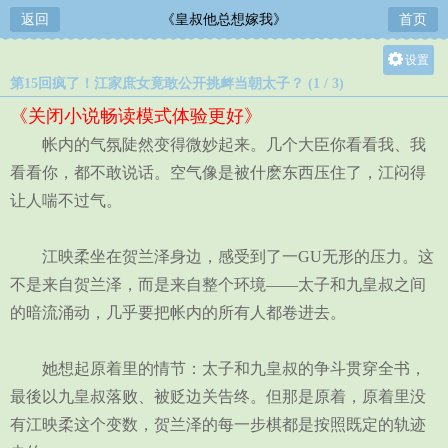
返回
《皇叔他总想嫁我》
首页
设置
第15回疯了！江家庶女竟敢公开挑衅当朝太子？ (1 / 3)
关灯
《关闭小说畅读模式体验更好》
大
帐内的气氛陡然变得微妙起来。几个大臣你看看我、我
中
看看你，都不敢说话。空气像是被什麽东西压住了，江闷得
小
让人喘不过气。
江映柔坐在贺兰泽身边，感受到了一GU无形的压力。这
不是来自贺兰泽，而是来自整个环境——太子和九皇叔之间
的暗流涌动，几乎要把帐内的所有人都卷进去。
她想起原着里的情节：太子和九皇叔的争斗贯穿全书，
最後以九皇叔落败、被贬边关告终。但那是原着，原着里没
有江映柔这个变数，贺兰泽的每一步棋都是按照既定的轨迹