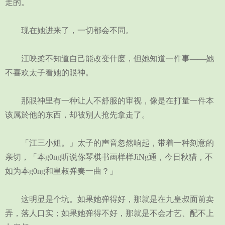
走的。
现在她进来了，一切都会不同。
江映柔不知道自己能改变什麽，但她知道一件事——她
不喜欢太子看她的眼神。
那眼神里有一种让人不舒服的审视，像是在打量一件本
该属於他的东西，却被别人抢先拿走了。
「江三小姐。」太子的声音忽然响起，带着一种刻意的
亲切，「本g0ng听说你琴棋书画样样JiNg通，今日秋猎，不
如为本g0ng和皇叔弹奏一曲？」
这明显是个坑。如果她弹得好，那就是在九皇叔面前卖
弄，落人口实；如果她弹得不好，那就是不会才艺、配不上