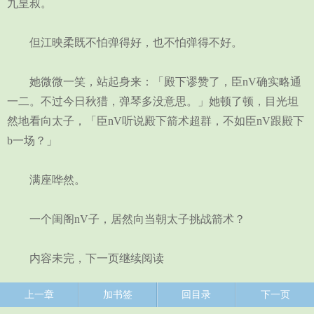
九皇叔。
但江映柔既不怕弹得好，也不怕弹得不好。
她微微一笑，站起身来：「殿下谬赞了，臣nV确实略通
一二。不过今日秋猎，弹琴多没意思。」她顿了顿，目光坦
然地看向太子，「臣nV听说殿下箭术超群，不如臣nV跟殿下
b一场？」
满座哗然。
一个闺阁nV子，居然向当朝太子挑战箭术？
内容未完，下一页继续阅读
上一章
加书签
回目录
下一页