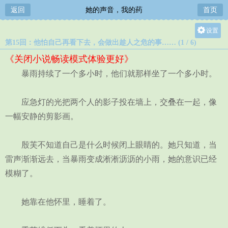
返回
她的声音，我的药
首页
设置
第15回：他怕自己再看下去，会做出趁人之危的事…… (1 / 6)
关灯
《关闭小说畅读模式体验更好》
大
暴雨持续了一个多小时，他们就那样坐了一个多小时。
中
小
应急灯的光把两个人的影子投在墙上，交叠在一起，像
一幅安静的剪影画。
殷芙不知道自己是什么时候闭上眼睛的。她只知道，当
雷声渐渐远去，当暴雨变成淅淅沥沥的小雨，她的意识已经
模糊了。
她靠在他怀里，睡着了。