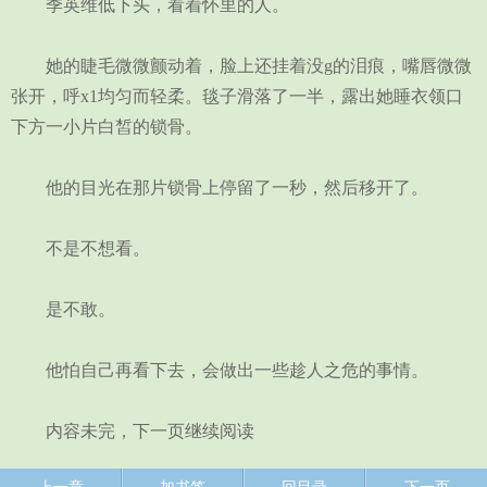
季英维低下头，看着怀里的人。
她的睫毛微微颤动着，脸上还挂着没g的泪痕，嘴唇微微
张开，呼x1均匀而轻柔。毯子滑落了一半，露出她睡衣领口
下方一小片白皙的锁骨。
他的目光在那片锁骨上停留了一秒，然后移开了。
不是不想看。
是不敢。
他怕自己再看下去，会做出一些趁人之危的事情。
内容未完，下一页继续阅读