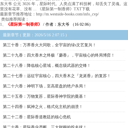
东大爷 公元 3026 年，星际时代。人类点满了科技树，却丢失了灵魂。这
里没有花草、没有 ... 《星际第一制香师》TXT下载
最新章节推荐地址：http://m.westside-books.com/info_cvp/
类似推荐阅读：
1、
《星际第一制香师》
/ 作者：东大爷 （16 02:06）
最新章节 ( 更新：2026/5/16 2:07:15 )
第三十香：万界香火大同歌，全宇宙的绿s文艺复兴！
第二十九香：四大香木之终极『麝香』，宇宙核心的终局博弈！
第二十八香：降临核心星域，概念级武器的交锋！
第二十七香：远征宇宙核心，四大香木之『龙涎香』的复苏！
第二十六香：神明下场，至高星盘的绝户杀局！
第二十五香：万物复苏，星际香神学院的奠基！
第二十四香：弑神之火，格式化主机的崩溃！
第二十二香：星际香道教廷的核心危机
第二十香：星际香业垄断，三大财阀的投名状！