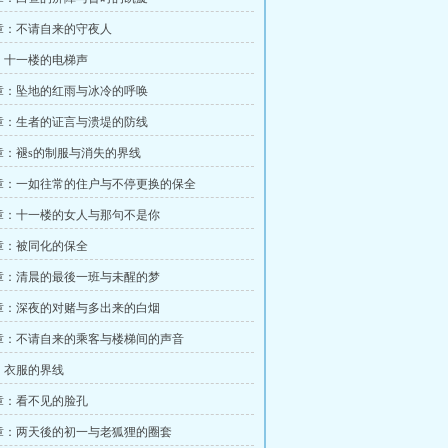
章：不请自来的守夜人
：十一楼的电梯声
章：坠地的红雨与冰冷的呼唤
章：生者的证言与溃堤的防线
章：褪s的制服与消失的界线
章：一如往常的住户与不停更换的保全
章：十一楼的女人与那句不是你
章：被同化的保全
章：清晨的最後一班与未醒的梦
章：深夜的对赌与多出来的白烟
章：不请自来的乘客与楼梯间的声音
：衣服的界线
章：看不见的脸孔
章：两天後的初一与老狐狸的圈套