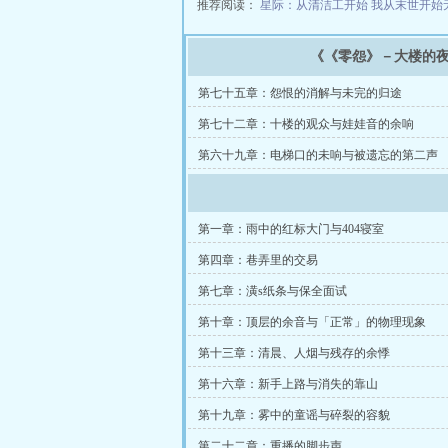
推荐阅读：
星际：从清洁工开始
我从末世开始
《《零怨》－大楼的
第七十五章：怨恨的消解与未完的归途
第七十二章：十楼的观众与娃娃音的余响
第六十九章：电梯口的未响与被遗忘的第二声
第一章：雨中的红标大门与404寝室
第四章：巷弄里的交易
第七章：潢s纸条与保全面试
第十章：顶层的余音与「正常」的物理现象
第十三章：清晨、人烟与残存的余悸
第十六章：新手上路与消失的靠山
第十九章：雾中的童谣与碎裂的容貌
第二十二章：重播的脚步声