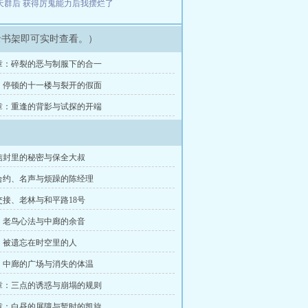
天群后
获得厉鬼能力后我摆烂了
录书架即可实时查看。）
章：碎裂的恶与制服下的合一
：停顿的十一楼与裂开的假面
章：重逢的背影与试探的开端
信封里的秘密与保全大叔
合约、名声与烦躁的陈经理
接、老林与和平路18号
：老鸟心法与中廊的余音
：被遗忘在时空里的人
：中廊的广场与消失的体温
章：三点的诱惑与崩塌的规则
章：白昼的屏障与暂时的凯旋