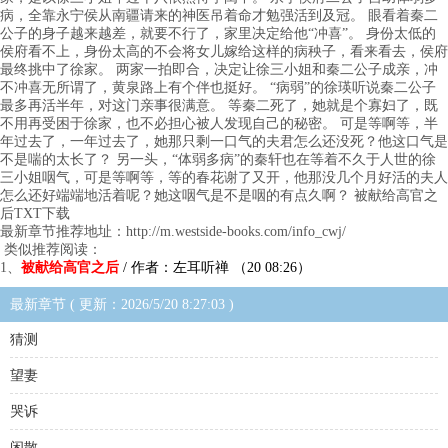
病，全靠永宁侯从南疆请来的神医吊着命才勉强活到及冠。 眼看着秦二
公子的身子越来越差，就要不行了，家里决定给他“冲喜”。 身份太低的
侯府看不上，身份太高的不会将女儿嫁给这样的病秧子，看来看去，侯府
最终挑中了徐家。 两家一拍即合，决定让徐三小姐和秦二公子成亲，冲
不冲喜无所谓了，黄泉路上有个伴也挺好。 “病弱”的徐瑛听说秦二公子
最多再活半年，对这门亲事很满意。 等秦二死了，她就是个寡妇了，既
不用再受困于徐家，也不必担心被人发现自己的秘密。 可是等啊等，半
年过去了，一年过去了，她那只剩一口气的夫君怎么还没死？他这口气是
不是喘的太长了？ 另一头，“体弱多病”的秦轩也在等着不久于人世的徐
三小姐咽气，可是等啊等，等的春花谢了又开，他那没几个月好活的夫人
怎么还好端端地活着呢？她这咽气是不是咽的有点久啊？ 被献给高官之
后TXT下载
最新章节推荐地址：http://m.westside-books.com/info_cwj/
类似推荐阅读：
1、
被献给高官之后
/ 作者：左耳听禅 （20 08:26）
最新章节 ( 更新：2026/5/20 8:27:03 )
猜测
望妻
哭诉
闲散