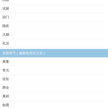
试探
回门
隐疾
大婚
礼法
全部章节 ( 被献给高官之后 )
典妻
答允
拉扯
两全
离府
如愿