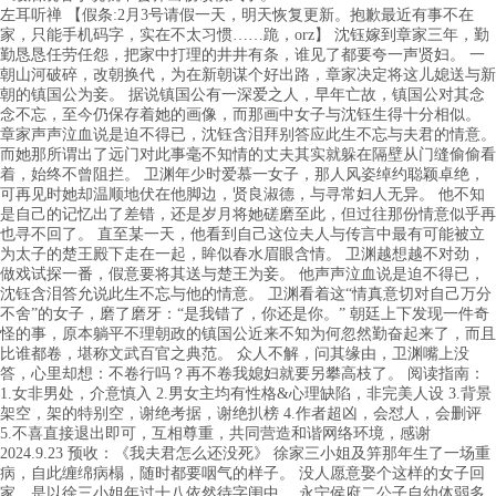
左耳听禅 【假条:2月3号请假一天，明天恢复更新。抱歉最近有事不在
家，只能手机码字，实在不太习惯……跪，orz】 沈钰嫁到章家三年，勤
勤恳恳任劳任怨，把家中打理的井井有条，谁见了都要夸一声贤妇。 一
朝山河破碎，改朝换代，为在新朝谋个好出路，章家决定将这儿媳送与新
朝的镇国公为妾。 据说镇国公有一深爱之人，早年亡故，镇国公对其念
念不忘，至今仍保存着她的画像，而那画中女子与沈钰生得十分相似。
章家声声泣血说是迫不得已，沈钰含泪拜别答应此生不忘与夫君的情意。
而她那所谓出了远门对此事毫不知情的丈夫其实就躲在隔壁从门缝偷偷看
着，始终不曾阻拦。 卫渊年少时爱慕一女子，那人风姿绰约聪颖卓绝，
可再见时她却温顺地伏在他脚边，贤良淑德，与寻常妇人无异。 他不知
是自己的记忆出了差错，还是岁月将她磋磨至此，但过往那份情意似乎再
也寻不回了。 直至某一天，他看到自己这位夫人与传言中最有可能被立
为太子的楚王殿下走在一起，眸似春水眉眼含情。 卫渊越想越不对劲，
做戏试探一番，假意要将其送与楚王为妾。 他声声泣血说是迫不得已，
沈钰含泪答允说此生不忘与他的情意。 卫渊看着这“情真意切对自己万分
不舍”的女子，磨了磨牙：“是我错了，你还是你。” 朝廷上下发现一件奇
怪的事，原本躺平不理朝政的镇国公近来不知为何忽然勤奋起来了，而且
比谁都卷，堪称文武百官之典范。 众人不解，问其缘由，卫渊嘴上没
答，心里却想：不卷行吗？再不卷我媳妇就要另攀高枝了。 阅读指南：
1.女非男处，介意慎入 2.男女主均有性格&心理缺陷，非完美人设 3.背景
架空，架的特别空，谢绝考据，谢绝扒榜 4.作者超凶，会怼人，会删评
5.不喜直接退出即可，互相尊重，共同营造和谐网络环境，感谢
2024.9.23 预收：《我夫君怎么还没死》 徐家三小姐及笄那年生了一场重
病，自此缠绵病榻，随时都要咽气的样子。 没人愿意娶个这样的女子回
家，是以徐三小姐年过十八依然待字闺中。 永宁侯府二公子自幼体弱多