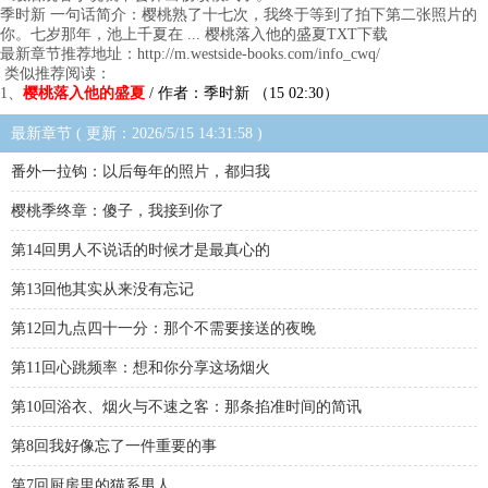
季时新 一句话简介：樱桃熟了十七次，我终于等到了拍下第二张照片的
你。七岁那年，池上千夏在 ... 樱桃落入他的盛夏TXT下载
最新章节推荐地址：http://m.westside-books.com/info_cwq/
类似推荐阅读：
1、
樱桃落入他的盛夏
/ 作者：季时新 （15 02:30）
最新章节 ( 更新：2026/5/15 14:31:58 )
番外一拉钩：以后每年的照片，都归我
樱桃季终章：傻子，我接到你了
第14回男人不说话的时候才是最真心的
第13回他其实从来没有忘记
第12回九点四十一分：那个不需要接送的夜晚
第11回心跳频率：想和你分享这场烟火
第10回浴衣、烟火与不速之客：那条掐准时间的简讯
第8回我好像忘了一件重要的事
第7回厨房里的猫系男人