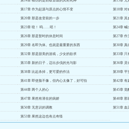
第14章 模仿的是割取首级的冥府死神
第15章 
第17章 作为起源与原点的心情不变
第18章 
第20章 那是改变前的一步
第21章 
第23章 咬！ 呜……呸！
第24章 
第26章 那是暂时的休息时间
第27章 
第29章 名即为体。也就是最重要的东西
第30章 真
第32章 那是甜美的游戏，少女的欲求
第33章 
第35章 新的日子，迈出步伐的光与影
第36章 
第38章 比起杀掉，更可爱的作法
第39章 
第41章 即使脸不像，但内心太像了，好可怕
第42章 
第44章 两个人的心
第45章 觉
第47章 果然有潜在的病娇
第48章 
第50章 无意识的调教
第51章 
第53章 果然这边也有点奇怪