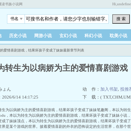
Hi,
undefin
藏读书族小说网
搜 索
书名
他
历史小说
网游小说
玄幻小说
科幻小说
耽美小说
主的爱情喜剧游戏，结果坏孩子变成了妹妹最新章节列表
为转生为以病娇为主的爱情喜剧游戏
みょん
动 作：
加入书架
,
投推
26/6/14 14:17:25
下 载：( TXT,CHM,UMD,
转生为以病娇为主的爱情喜剧游戏，结果坏孩子变成了妹妹笔趣阁，本以为转生
sodu，本以为转生为以病娇为主的爱情喜剧游戏，结果坏孩子变成了妹妹小说
变成了妹妹顶点，本以为转生为以病娇为主的爱情喜剧游戏，结果坏孩子变成了
世界是某个游戏的世界。披着爱情喜剧的外衣的恐怖设定的生活世界，在那个世