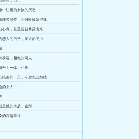
无知是罪，但…
对命中注定的女孩的厌恶
其血呼唤恶梦，同时唤醒妹控魂
喊出心意，若重要就暴露出来
作为恋人的日子，接近的飞虫
白
只有前端，相似的两人
灵魂合为一体，相爱
平安结束的一天，今后也会继续
有趣的女人
醒
那就是她的本质，全部
血染的高超算计