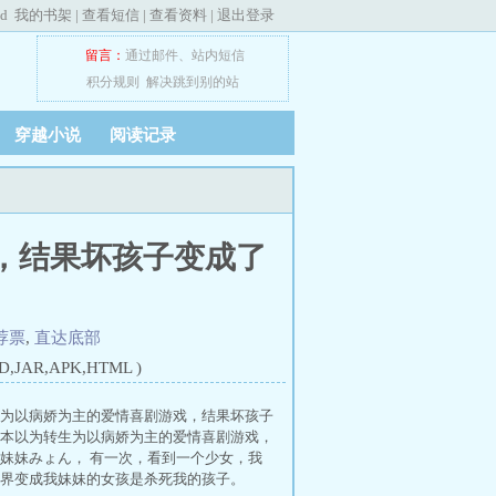
ed
我的书架
|
查看短信
|
查看资料
|
退出登录
留言：
通过邮件
、
站内短信
积分规则
解决跳到别的站
穿越小说
阅读记录
，结果坏孩子变成了
荐票
,
直达底部
JAR,APK,HTML )
为以病娇为主的爱情喜剧游戏，结果坏孩子
，本以为转生为以病娇为主的爱情喜剧游戏，
妹妹みょん， 有一次，看到一个少女，我
界变成我妹妹的女孩是杀死我的孩子。