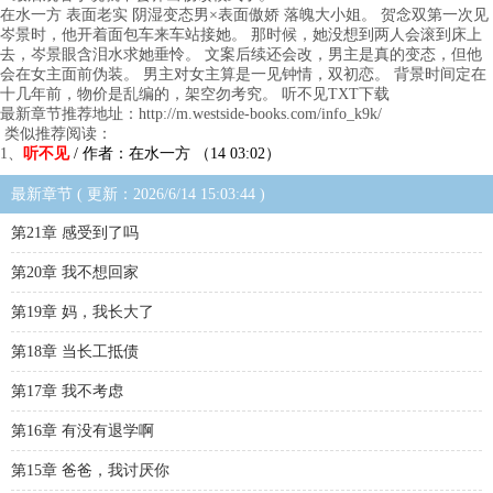
在水一方 表面老实 阴湿变态男×表面傲娇 落魄大小姐。 贺念双第一次见
岑景时，他开着面包车来车站接她。 那时候，她没想到两人会滚到床上
去，岑景眼含泪水求她垂怜。 文案后续还会改，男主是真的变态，但他
会在女主面前伪装。 男主对女主算是一见钟情，双初恋。 背景时间定在
十几年前，物价是乱编的，架空勿考究。 听不见TXT下载
最新章节推荐地址：http://m.westside-books.com/info_k9k/
类似推荐阅读：
1、
听不见
/ 作者：在水一方 （14 03:02）
最新章节 ( 更新：2026/6/14 15:03:44 )
第21章 感受到了吗
第20章 我不想回家
第19章 妈，我长大了
第18章 当长工抵债
第17章 我不考虑
第16章 有没有退学啊
第15章 爸爸，我讨厌你