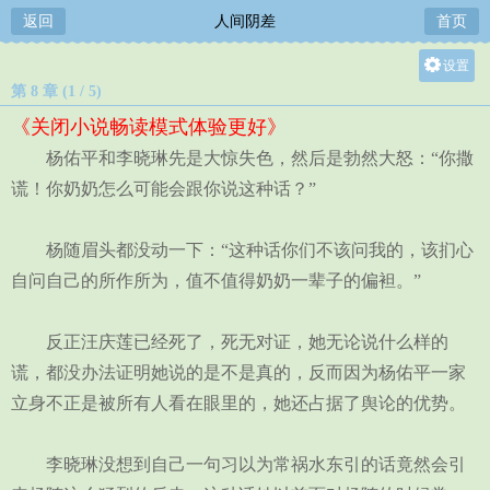
返回
人间阴差
首页
设置
第 8 章 (1 / 5)
关灯
《关闭小说畅读模式体验更好》
大
杨佑平和李晓琳先是大惊失色，然后是勃然大怒：“你撒
中
谎！你奶奶怎么可能会跟你说这种话？”
小
杨随眉头都没动一下：“这种话你们不该问我的，该扪心
自问自己的所作所为，值不值得奶奶一辈子的偏袒。”
反正汪庆莲已经死了，死无对证，她无论说什么样的
谎，都没办法证明她说的是不是真的，反而因为杨佑平一家
立身不正是被所有人看在眼里的，她还占据了舆论的优势。
李晓琳没想到自己一句习以为常祸水东引的话竟然会引