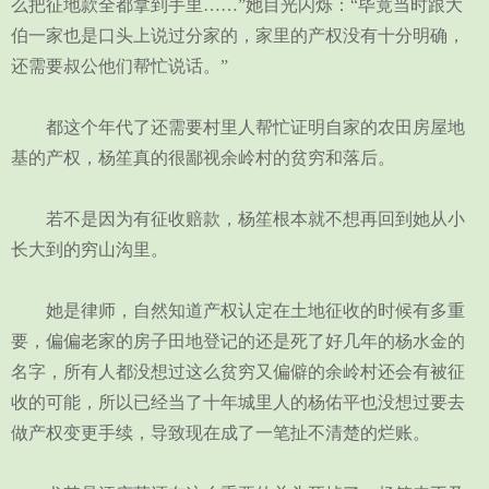
么把征地款全都拿到手里……”她目光闪烁：“毕竟当时跟大
伯一家也是口头上说过分家的，家里的产权没有十分明确，
还需要叔公他们帮忙说话。”
都这个年代了还需要村里人帮忙证明自家的农田房屋地
基的产权，杨笙真的很鄙视余岭村的贫穷和落后。
若不是因为有征收赔款，杨笙根本就不想再回到她从小
长大到的穷山沟里。
她是律师，自然知道产权认定在土地征收的时候有多重
要，偏偏老家的房子田地登记的还是死了好几年的杨水金的
名字，所有人都没想过这么贫穷又偏僻的余岭村还会有被征
收的可能，所以已经当了十年城里人的杨佑平也没想过要去
做产权变更手续，导致现在成了一笔扯不清楚的烂账。