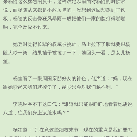
来杨随这么猛烈的反击，这种话她以前面对杨随的时候常
说，而杨随从来都是不敢顶嘴的，没想到这回却踢到了铁
板，杨随的反击像狂风暴雨一般把他们一家的脸打得啪啪
响，完全反应不过来。
她登时觉得长辈的权威被挑衅，马上拉下了脸就要跟杨
随大吵一架，结果袖子被拉了一下，她回头一看，是女儿杨
笙。
杨笙看了一眼周围亲朋好友的神色，低声道：“妈，现在
跟她吵起来我们就掉份了，越吵只会对我们越不利。”
李晓琳吞不下这口气：“难道就只能眼睁睁地看着她胡说
八道，往我们身上泼脏水吗？”
杨笙道：“别在意这些细枝末节，现在的重点是我们要怎